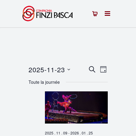
2025-11-23
Recherche
Navigation
RECHERCHE
JOUR
Sélectionnez
de
et
Toute la journée
une
vues
navigation
date.
Évènement
de
vues
Évènements
2025 . 11 . 09
-
2026 . 01 . 25