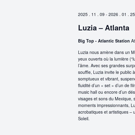
clé.
Évènements
2025 . 11 . 09
-
2026 . 01 . 25
Luzia – Atlanta
Big Top - Atlantic Station
At
Luzia nous amène dans un Me
yeux ouverts où la lumière (“lu
l’âme. Avec ses grandes surpr
souffle, Luzia invite le publi
somptueux et vibrant, suspend
fluidité d’un « set » d’un de
music hall ou encore d’un dése
visages et sons du Mexique, so
moments impressionnants, Luz
acrobatiques et artistiques –
Soleil.