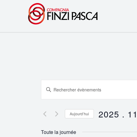
Recherche
Saisir
et
mot-
clé.
navigation
Rechercher
2025 . 11
Aujourd’hui
Évènements
de
Sélectionnez
par
une
vues
Toute la journée
mot-
date.