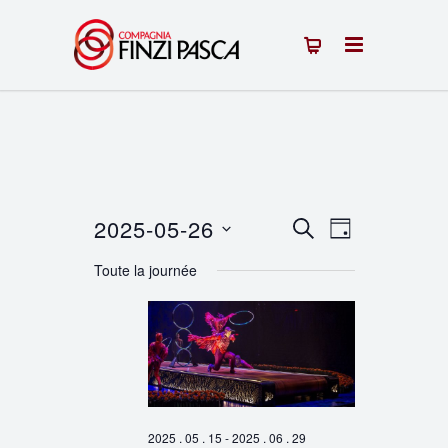
2025-05-26
Recherche
Navigation
RECHERCHE
JOUR
Sélectionnez
de
et
Toute la journée
une
vues
navigation
date.
Évènement
de
vues
Évènements
2025 . 05 . 15
-
2025 . 06 . 29