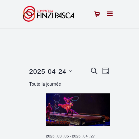
2025-04-24
Recherche
Navigation
RECHERCHE
JOUR
Sélectionnez
de
et
Toute la journée
une
vues
navigation
date.
Évènement
de
vues
Évènements
2025 . 03 . 05
-
2025 . 04 . 27