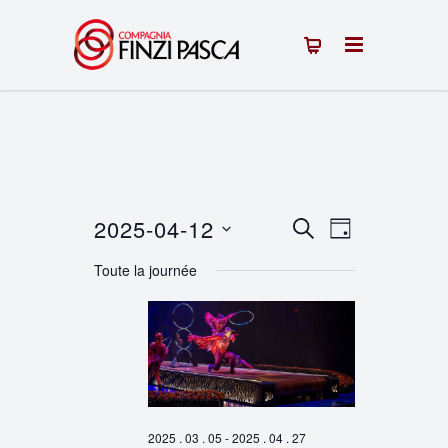
2025-04-12
Recherche
Navigation
RECHERCHE
JOUR
Sélectionnez
de
et
Toute la journée
une
vues
navigation
date.
Évènement
de
vues
Évènements
2025 . 03 . 05
-
2025 . 04 . 27