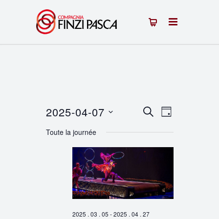
2025-04-07
Recherche
Navigation
RECHERCHE
JOUR
Sélectionnez
de
et
Toute la journée
une
vues
navigation
date.
Évènement
de
vues
Évènements
2025 . 03 . 05
-
2025 . 04 . 27