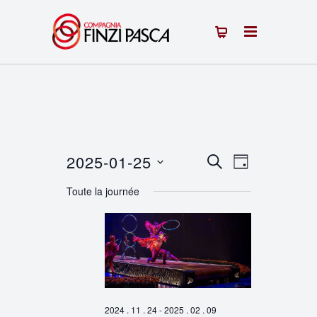
2025-01-25
Recherche
Navigation
RECHERCHE
JOUR
Sélectionnez
de
et
Toute la journée
une
vues
navigation
date.
Évènement
de
vues
Évènements
2024 . 11 . 24
-
2025 . 02 . 09