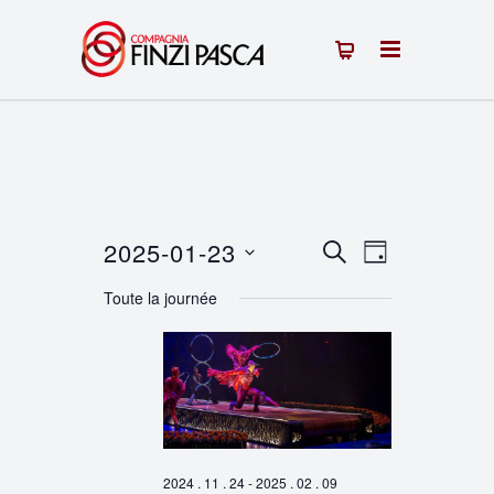
2025-01-23
Recherche
Navigation
RECHERCHE
JOUR
Sélectionnez
de
et
Toute la journée
une
vues
navigation
date.
Évènement
de
vues
Évènements
2024 . 11 . 24
-
2025 . 02 . 09