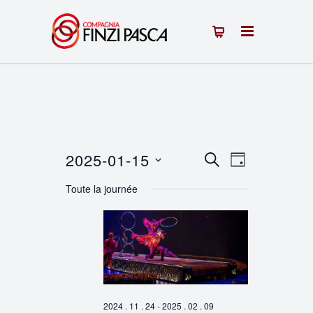
2025-01-15
Recherche
Navigation
RECHERCHE
JOUR
Sélectionnez
de
et
Toute la journée
une
vues
navigation
date.
Évènement
de
vues
Évènements
2024 . 11 . 24
-
2025 . 02 . 09