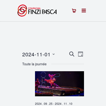
2024-11-01
Recherche
Navigation
RECHERCHE
JOUR
Sélectionnez
de
et
Toute la journée
une
vues
navigation
date.
Évènement
de
vues
Évènements
2024 . 09 . 25
-
2024 . 11 . 10