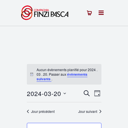
Aucun évènements planifié pour 2024 .
03 . 20. Passer aux
évènements
Notice
suivants
.
2024-03-20
Recherche
Navigation
RECHERCHE
JOUR
Sélectionnez
de
et
une
Jour précédent
Jour suivant
vues
navigation
date.
Évènement
de