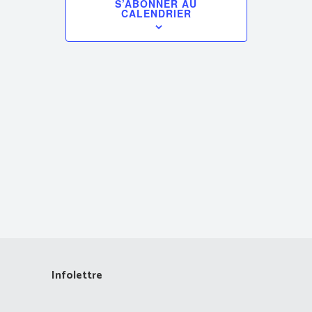
S’ABONNER AU
CALENDRIER
vues
Évènements
Infolettre