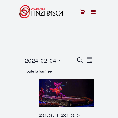
2024-02-04
Recherche
Navigation
RECHERCHE
JOUR
Sélectionnez
de
et
Toute la journée
une
vues
navigation
date.
Évènement
de
vues
Évènements
2024 . 01 . 13
-
2024 . 02 . 04