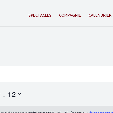
SPECTACLES
COMPAGNIE
CALENDRIER
 . 12
un évènements planifié pour 2023 . 12 . 12. Passer aux
évènements 