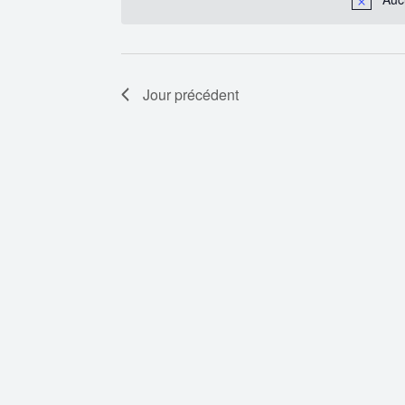
clé.
Évènements
Jour précédent