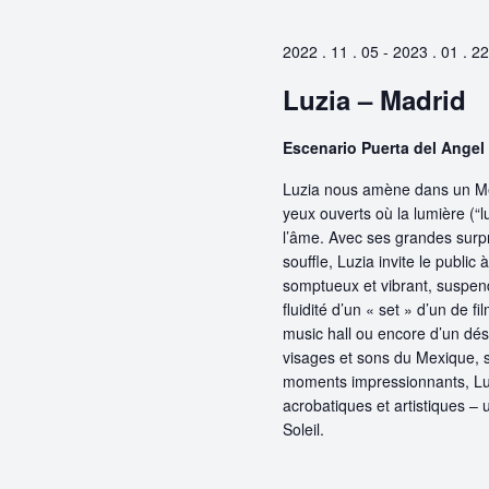
clé.
Évènements
2022 . 11 . 05
-
2023 . 01 . 22
Luzia – Madrid
Escenario Puerta del Angel
Luzia nous amène dans un Me
yeux ouverts où la lumière (“lu
l’âme. Avec ses grandes surpr
souffle, Luzia invite le publi
somptueux et vibrant, suspend
fluidité d’un « set » d’un de
music hall ou encore d’un dése
visages et sons du Mexique, so
moments impressionnants, Luz
acrobatiques et artistiques –
Soleil.