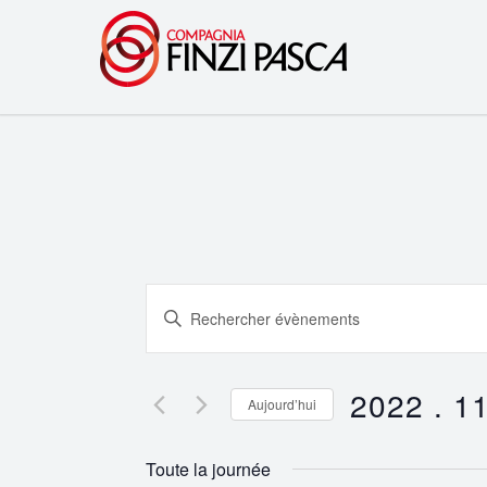
Recherche
Saisir
et
mot-
clé.
navigation
Rechercher
2022 . 11
Aujourd’hui
Évènements
de
Sélectionnez
par
une
vues
Toute la journée
mot-
date.