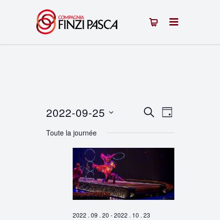
2022-09-25
Recherche
Navigation
RECHERCHE
JOUR
Sélectionnez
de
et
Toute la journée
une
vues
navigation
date.
Évènement
de
vues
Évènements
2022 . 09 . 20
-
2022 . 10 . 23