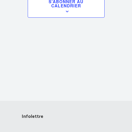
S’ABONNER AU
CALENDRIER
vues
Évènements
Infolettre