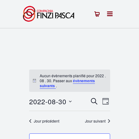
Aucun évènements planifié pour 2022 .
08 . 30. Passer aux
évènements
Notice
suivants
.
2022-08-30
Recherche
Navigation
RECHERCHE
JOUR
Sélectionnez
de
et
une
Jour précédent
Jour suivant
vues
navigation
date.
Évènement
de