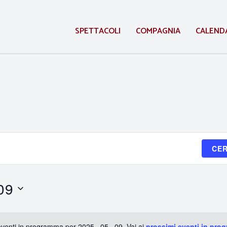
SPETTACOLI
COMPAGNIA
CALEND
CER
09
venti in programma per 2025 . 05 . 09. Vai ai
prossimi eventi in pro