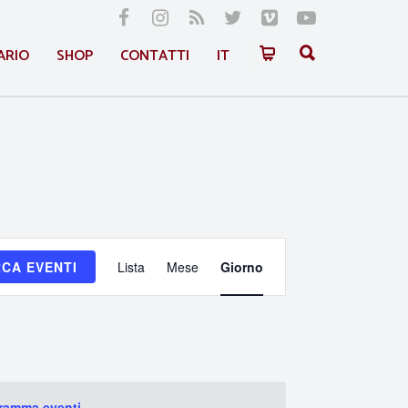
ARIO
SHOP
CONTATTI
IT
Evento
CA EVENTI
Lista
Mese
Giorno
Viste
Navigazione
gramma eventi
.