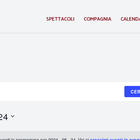
SPETTACOLI
COMPAGNIA
CALEND
CER
24
venti in programma per 2024 . 05 . 24. Vai ai
prossimi eventi in pro