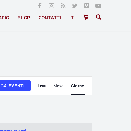
ARIO
SHOP
CONTATTI
IT
Evento
CA EVENTI
Lista
Mese
Giorno
Viste
Navigazione
gramma eventi
.