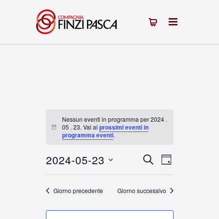
Nessun eventi in programma per 2024 .
05 . 23. Vai ai
prossimi eventi in
Notice
programma eventi
.
2024-05-23
Eventi
Evento
CERCA
GIORNO
Seleziona
Viste
Ricerca
la
Giorno precedente
Giorno successivo
Navigazion
e
data.
viste