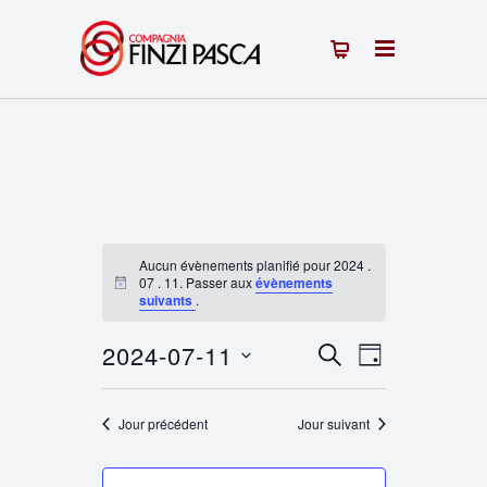
Aucun évènements planifié pour 2024 .
07 . 11. Passer aux
évènements
Notice
suivants
.
2024-07-11
Recherche
Navigation
RECHERCHE
JOUR
Sélectionnez
de
et
une
Jour précédent
Jour suivant
vues
navigation
date.
Évènement
de