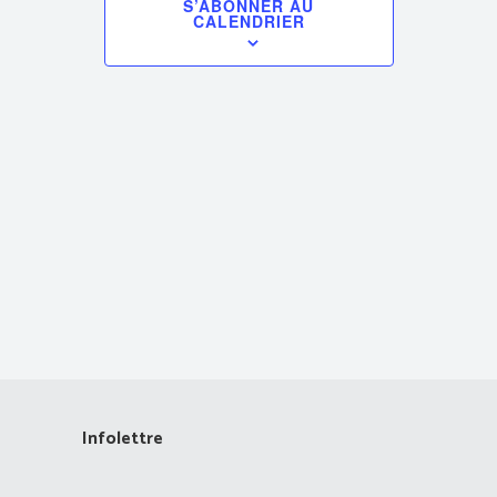
S’ABONNER AU
CALENDRIER
vues
Évènements
Infolettre