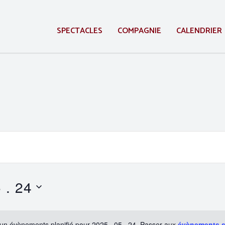
SPECTACLES
COMPAGNIE
CALENDRIER
 . 24
un évènements planifié pour 2025 . 05 . 24. Passer aux
évènements 