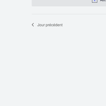
clé.
Évènements
Jour précédent