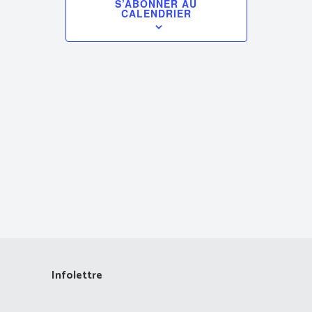
S’ABONNER AU
CALENDRIER
vues
Évènements
Infolettre