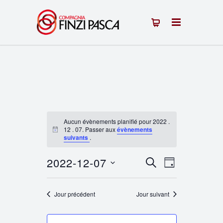
Aucun évènements planifié pour 2022 .
12 . 07. Passer aux
évènements
Notice
suivants
.
2022-12-07
Recherche
Navigation
RECHERCHE
JOUR
Sélectionnez
de
et
une
Jour précédent
Jour suivant
vues
navigation
date.
Évènement
de