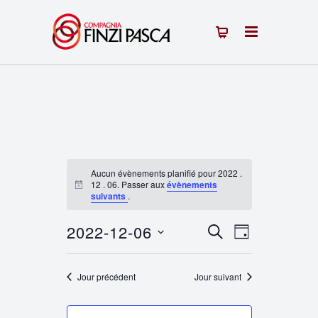
Aucun évènements planifié pour 2022 .
12 . 06. Passer aux
évènements
Notice
suivants
.
2022-12-06
Recherche
Navigation
RECHERCHE
JOUR
Sélectionnez
de
et
une
Jour précédent
Jour suivant
vues
navigation
date.
Évènement
de