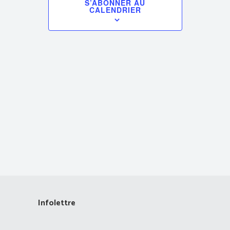
S’ABONNER AU
CALENDRIER
vues
Évènements
Infolettre