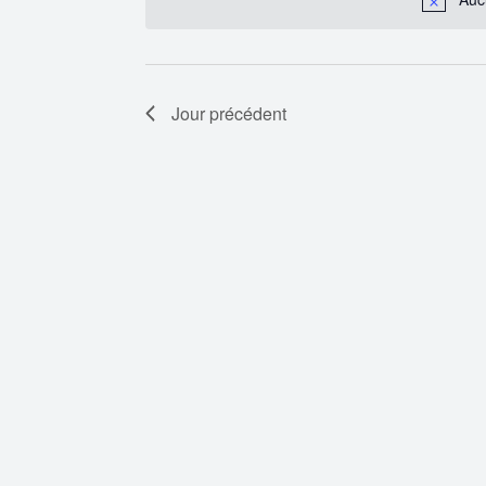
clé.
Évènements
Jour précédent