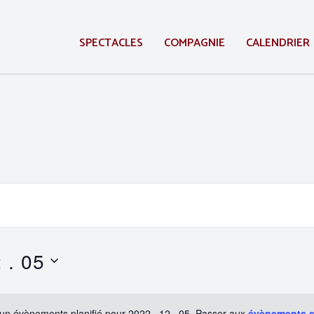
SPECTACLES
COMPAGNIE
CALENDRIER
 . 05
un évènements planifié pour 2022 . 12 . 05. Passer aux
évènements 