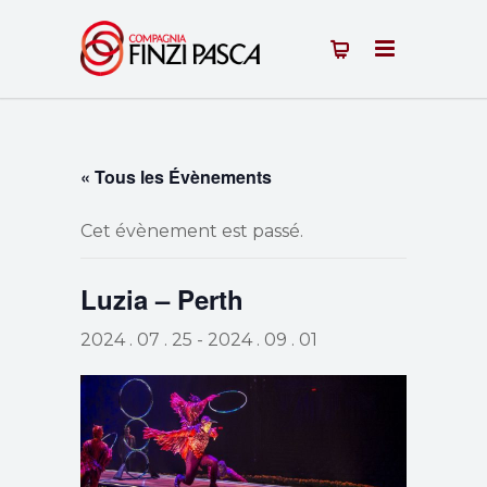
« Tous les Évènements
Cet évènement est passé.
Luzia – Perth
2024 . 07 . 25
-
2024 . 09 . 01