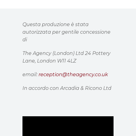
Questa produzione è stata
autorizzata per gentile concessione
di
The Agency (London) Ltd 24 Pottery
Lane, London W11 4LZ
email:
reception@theagency.co.uk
In accordo con Arcadia & Ricono Ltd