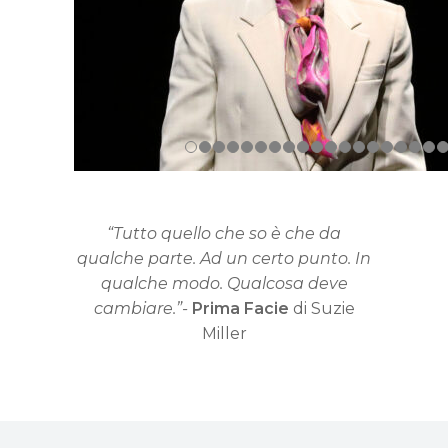
“
Tutto quello che so è che da
qualche parte. Ad un certo punto. In
qualche modo.
Qualcosa deve
cambiare.
”-
Prima Facie
di Suzie
Miller