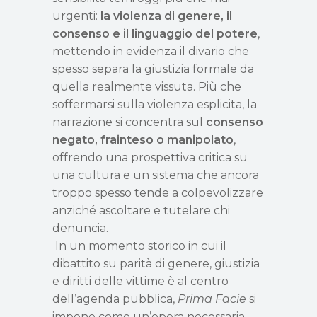
urgenti:
la violenza di genere, il
consenso e il linguaggio del potere
,
mettendo in evidenza il divario che
spesso separa la giustizia formale da
quella realmente vissuta. Più che
soffermarsi sulla violenza esplicita, la
narrazione si concentra sul
consenso
negato, frainteso o manipolato
,
offrendo una prospettiva critica su
una cultura e un sistema che ancora
troppo spesso tende a colpevolizzare
anzich
é
ascoltare e tutelare
chi
denuncia.
In un momento storico in cui il
dibattito su parit
à
di genere, giustizia
e diritti delle vittime è al centro
dell
’
agenda pubblica,
Prima Facie
si
impone come un
’
opera necessaria,