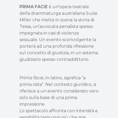
PRIMA FACIE
è
un
’
opera teatrale
della drammaturga australiana Suzie
Miller che mette in scena la storia di
Tessa,
un
’
avvocata penalista spesso
impegnata in casi di violenza
sessuale.
Un evento sconvolgente la
porter
à
ad una profonda riflessione
sul concetto di giustizia, in un sistema
giudiziario spesso contraddittorio.
Prima facie
, in latino, significa
“
a
prima vista
”.
Nel contesto giuridico, si
riferisce a un evento considerato vero
solo
sulla base di una prima
impressione.
Lo spettacolo
affronta con intensit
à
e
sensibilit
à
temi oggi più che mai