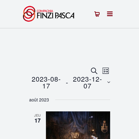
Recherche
Navigation
RECHERCHE
LISTE
2023-08-
2023-12-
 - 
de
et
17
07
vues
Sélectionnez
navigation
août 2023
une
Évènement
de
date.
JEU
vues
17
Évènements