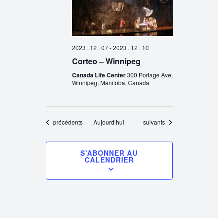
2023 . 12 . 07
-
2023 . 12 . 10
Corteo – Winnipeg
Canada Life Center
300 Portage Ave,
Winnipeg, Manitoba, Canada
Évènements
Évènements
précédents
Aujourd’hui
suivants
S’ABONNER AU
CALENDRIER