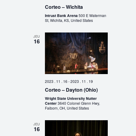
Corteo – Wichita
Intrust Bank Arena
500 E Waterman
St, Wichita, KS, United States
JEU
16
2023 . 11 . 16
-
2023 . 11 . 19
Corteo – Dayton (Ohio)
Wright State University Nutter
Center
3640 Colonel Glenn Hwy,
Faiborn, OH, United States
JEU
16