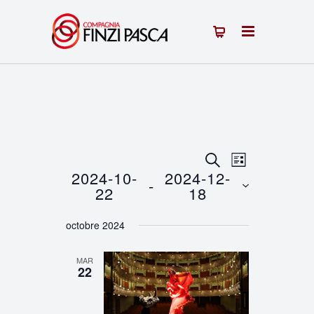
Recherche
Navigation
RECHERCHE
LISTE
2024-10-
2024-12-
 - 
de
et
22
18
vues
Sélectionnez
navigation
octobre 2024
une
Évènement
de
date.
MAR
vues
22
Évènements