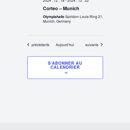
2024 . 12 . 18
-
2024 . 12 . 22
Corteo – Munich
Olympiahalle
Spiridon-Louis-Ring 21,
Munich, Germany
Évènements
Évènements
précédents
Aujourd’hui
suivants
S’ABONNER AU
CALENDRIER