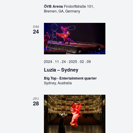
ÖVB Arena
Findorffstraße 101,
Bremen, GA, Germany
DIM
24
2024 . 11 . 24
-
2025 . 02 . 09
Luzia – Sydney
Big Top - Entertainment quarter
Sydney, Australia
JEU
28