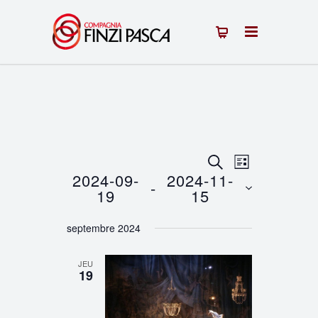
Recherche
Navigation
RECHERCHE
LISTE
2024-09-
2024-11-
 - 
de
et
19
15
vues
Sélectionnez
navigation
septembre 2024
une
Évènement
de
date.
JEU
vues
19
Évènements