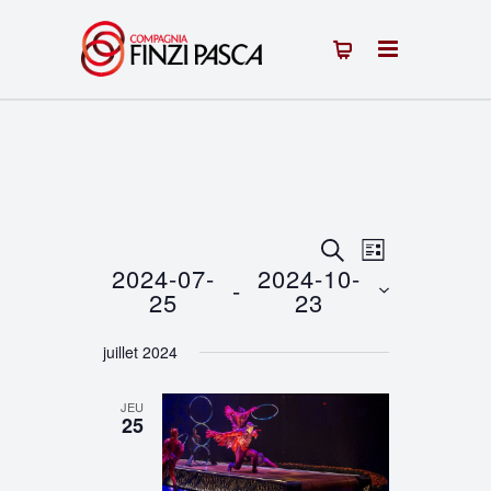
Recherche
Navigation
RECHERCHE
LISTE
2024-07-
2024-10-
 - 
de
et
25
23
vues
Sélectionnez
navigation
juillet 2024
une
Évènement
de
date.
JEU
vues
25
Évènements