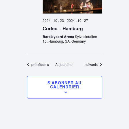
2024 . 10 . 23
-
2024 . 10 . 27
Corteo – Hamburg
Barclaycard Arena
Sylvesterallee
10, Hamburg, GA, Germany
Évènements
Évènements
précédents
Aujourd’hui
suivants
S’ABONNER AU
CALENDRIER