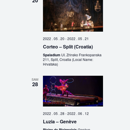
20
2022 . 05 . 20
-
2022 . 05 . 21
Corteo – Split (Croatia)
Spaladium
UI. Zrinsko Frankopanska
211, Split, Croatia (Local Name:
Hrvatska)
SAM
28
2022 . 05 . 28
-
2022 . 06 . 12
Luzia – Genève
Plaine de Plainpalais
Genève,