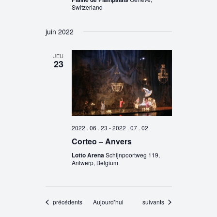
Switzerland
juin 2022
JEU
23
2022 . 06 . 23
-
2022 . 07 . 02
Corteo – Anvers
Lotto Arena
Schijnpoortweg 119,
Antwerp, Belgium
Évènements
Évènements
précédents
Aujourd’hui
suivants