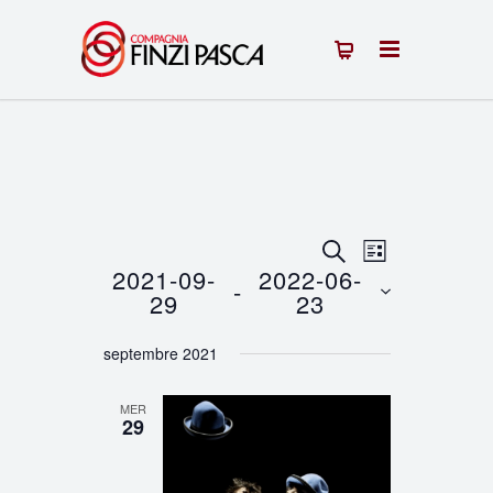
Recherche
Navigation
RECHERCHE
LISTE
2021-09-
2022-06-
 - 
de
et
29
23
vues
Sélectionnez
navigation
septembre 2021
une
Évènement
de
date.
MER
vues
29
Évènements