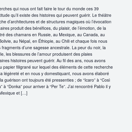
erches qui nous ont fait faire le tour du monde ces 39
titude qu’il existe des histoires qui peuvent guérir. Le théâtre
he d’architectures et de structures magiques où l’évocation
res produit des bénéfices, du plaisir, de l’émotion, de la
ntré des chamans en Russie, au Mexique, au Canada, au
Bolivie, au Népal, en Éthiopie, au Chili et chaque fois nous
 fragments d’une sagesse ancestrale. La peur du noir, la
le, les blessures de l’amour produisent des plaies
ines histoires peuvent guérir. Au fil des ans, nous avons
u papier filigrané sur lequel des éléments de cette recherche
t la légèreté et en nous y domestiquant, nous avons élaboré
 la guérison ont toujours été pressenties ; de “Icaro” à “Così
ia” à “Donka” pour arriver à “Per Te”. J’ai rencontré Pablo il y
Mexique et […]