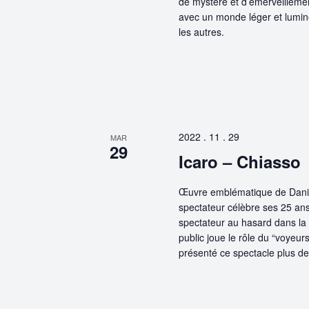
de mystère et d’émerveillemen
avec un monde léger et lumine
les autres.
2022 . 11 . 29
MAR
29
Icaro – Chiasso
Œuvre emblématique de Daniele
spectateur célèbre ses 25 ans
spectateur au hasard dans la s
public joue le rôle du “voyeur
présenté ce spectacle plus de