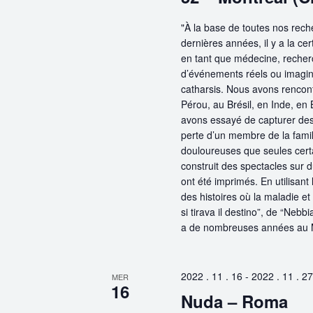
"À la base de toutes nos rech
dernières années, il y a la cer
en tant que médecine, recherc
d’événements réels ou imaginai
catharsis. Nous avons renco
Pérou, au Brésil, en Inde, en 
avons essayé de capturer des
perte d’un membre de la famil
douloureuses que seules certa
construit des spectacles sur d
ont été imprimés. En utilisan
des histoires où la maladie et
si tirava il destino”, de “Nebb
a de nombreuses années au 
2022 . 11 . 16
-
2022 . 11 . 27
MER
16
Nuda – Roma