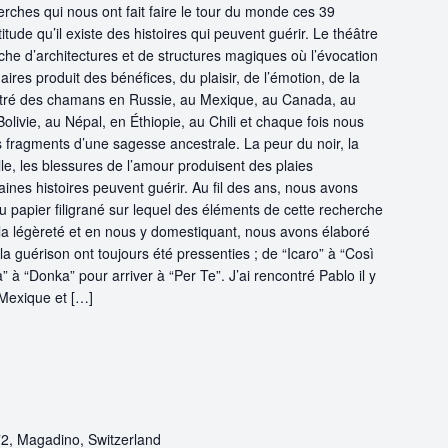
erches qui nous ont fait faire le tour du monde ces 39
titude qu’il existe des histoires qui peuvent guérir. Le théâtre
he d’architectures et de structures magiques où l’évocation
res produit des bénéfices, du plaisir, de l’émotion, de la
ntré des chamans en Russie, au Mexique, au Canada, au
Bolivie, au Népal, en Éthiopie, au Chili et chaque fois nous
 fragments d’une sagesse ancestrale. La peur du noir, la
le, les blessures de l’amour produisent des plaies
ines histoires peuvent guérir. Au fil des ans, nous avons
u papier filigrané sur lequel des éléments de cette recherche
t la légèreté et en nous y domestiquant, nous avons élaboré
 la guérison ont toujours été pressenties ; de “Icaro” à “Così
ia” à “Donka” pour arriver à “Per Te”. J’ai rencontré Pablo il y
Mexique et […]
2, Magadino, Switzerland