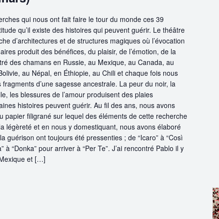
erches qui nous ont fait faire le tour du monde ces 39
titude qu’il existe des histoires qui peuvent guérir. Le théâtre
he d’architectures et de structures magiques où l’évocation
res produit des bénéfices, du plaisir, de l’émotion, de la
ntré des chamans en Russie, au Mexique, au Canada, au
Bolivie, au Népal, en Éthiopie, au Chili et chaque fois nous
 fragments d’une sagesse ancestrale. La peur du noir, la
le, les blessures de l’amour produisent des plaies
ines histoires peuvent guérir. Au fil des ans, nous avons
u papier filigrané sur lequel des éléments de cette recherche
t la légèreté et en nous y domestiquant, nous avons élaboré
 la guérison ont toujours été pressenties ; de “Icaro” à “Così
ia” à “Donka” pour arriver à “Per Te”. J’ai rencontré Pablo il y
Mexique et […]