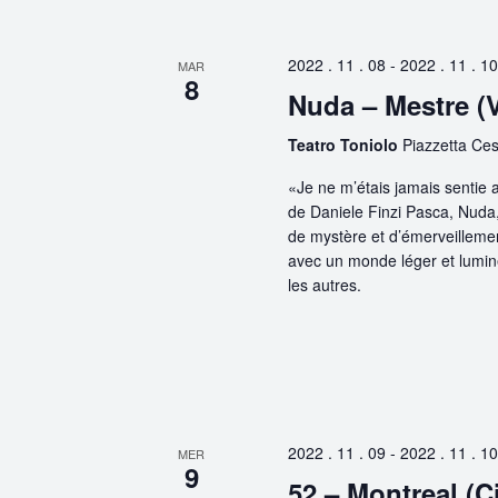
clé.
Évènements
2022 . 11 . 08
-
2022 . 11 . 10
MAR
8
Nuda – Mestre (
Teatro Toniolo
Piazzetta Cesa
«Je ne m’étais jamais sentie
de Daniele Finzi Pasca, Nuda,
de mystère et d’émerveillemen
avec un monde léger et lumine
les autres.
2022 . 11 . 09
-
2022 . 11 . 10
MER
9
52 – Montreal (C