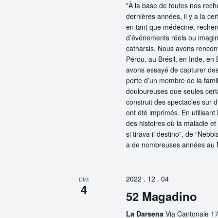
"À la base de toutes nos rech
dernières années, il y a la cer
en tant que médecine, recherc
d’événements réels ou imaginai
catharsis. Nous avons renco
Pérou, au Brésil, en Inde, en 
avons essayé de capturer des
perte d’un membre de la famil
douloureuses que seules certa
construit des spectacles sur d
ont été imprimés. En utilisan
des histoires où la maladie et
si tirava il destino”, de “Nebb
a de nombreuses années au 
2022 . 12 . 04
DIM
4
52 Magadino
La Darsena
Via Cantonale 17