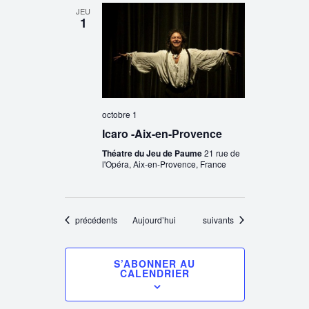
JEU
1
octobre 1
Icaro -Aix-en-Provence
Théatre du Jeu de Paume
21 rue de
l'Opéra, Aix-en-Provence, France
Évènements
Évènements
précédents
Aujourd’hui
suivants
S’ABONNER AU
CALENDRIER