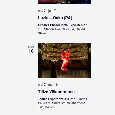
mai 7
-
juin 7
Luzia – Oaks (PA)
Greater Philadelphia Expo Center
100 Station Ave, Oaks, PA, United
States
SAM
16
mai 7
-
mai 16
Titizé Villahermosa
Teatro Esperanza Iris
Perif. Carlos
Pellicer Cámara s/n, Villahermosa,
Tab, Mexico