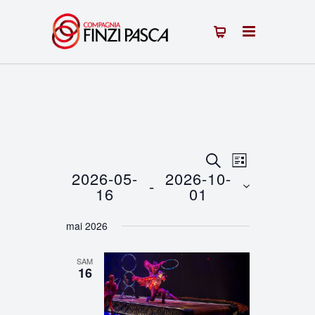
Recherche
Navigation
RECHERCHE
LISTE
2026-05-
2026-10-
 - 
de
et
16
01
vues
Sélectionnez
navigation
mai 2026
une
Évènement
de
date.
SAM
vues
16
Évènements