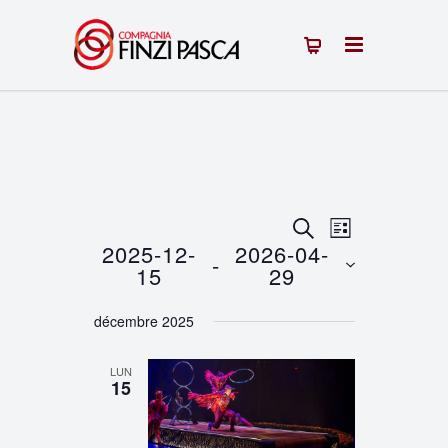
Recherche
Navigation
RECHERCHE
LISTE
2025-12-
2026-04-
 - 
de
et
15
29
vues
Sélectionnez
navigation
décembre 2025
une
Évènement
de
date.
LUN
vues
15
Évènements