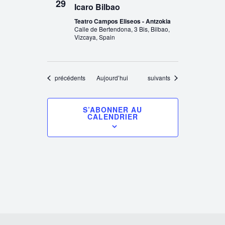
29
Icaro Bilbao
Teatro Campos Eliseos - Antzokia
Calle de Bertendona, 3 Bis, Bilbao,
Vizcaya, Spain
Évènements
Évènements
précédents
Aujourd’hui
suivants
S’ABONNER AU
CALENDRIER