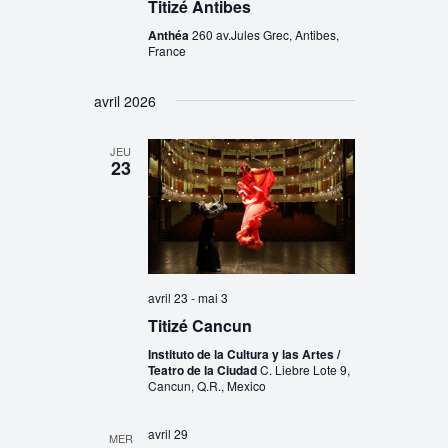
Titizé Antibes
Anthéa
260 av.Jules Grec, Antibes,
France
avril 2026
JEU
23
avril 23
-
mai 3
Titizé Cancun
Instituto de la Cultura y las Artes /
Teatro de la Ciudad
C. Liebre Lote 9,
Cancun, Q.R., Mexico
avril 29
MER