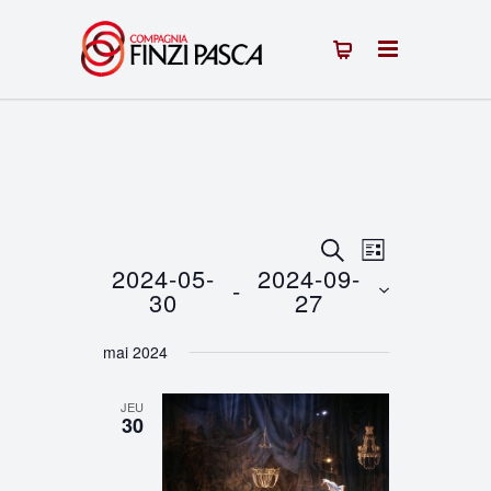
Recherche
Navigation
RECHERCHE
LISTE
2024-05-
2024-09-
 - 
de
et
30
27
vues
Sélectionnez
navigation
mai 2024
une
Évènement
de
date.
JEU
vues
30
Évènements