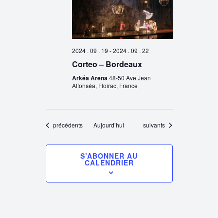
2024 . 09 . 19
-
2024 . 09 . 22
Corteo – Bordeaux
Arkéa Arena
48-50 Ave Jean
Alfonséa, Floirac, France
Évènements
Évènements
précédents
Aujourd’hui
suivants
S’ABONNER AU
CALENDRIER