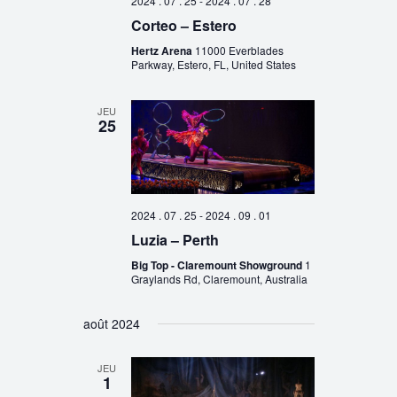
2024 . 07 . 25
-
2024 . 07 . 28
Corteo – Estero
Hertz Arena
11000 Everblades
Parkway, Estero, FL, United States
JEU
25
2024 . 07 . 25
-
2024 . 09 . 01
Luzia – Perth
Big Top - Claremount Showground
1
Graylands Rd, Claremount, Australia
août 2024
JEU
1