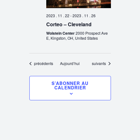
2023 . 11 . 22
-
2023 . 11 . 26
Corteo – Cleveland
Wolstein Center
2000 Prospect Ave
E, Kingston, OH, United States
Évènements
Évènements
précédents
Aujourd’hui
suivants
S’ABONNER AU
CALENDRIER