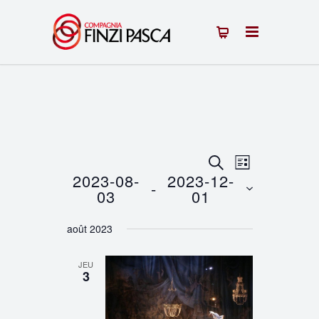
Recherche
Navigation
RECHERCHE
LISTE
2023-08-
2023-12-
 - 
de
et
03
01
vues
Sélectionnez
navigation
août 2023
une
Évènement
de
date.
JEU
vues
3
Évènements