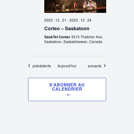
2023 . 12 . 21
-
2023 . 12 . 24
Corteo – Saskatoon
SaskTel Center
3515 Thatcher Ave,
Saskatoon, Saskatchewan, Canada
Évènements
Évènements
précédents
Aujourd’hui
suivants
S’ABONNER AU
CALENDRIER