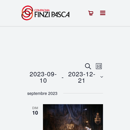
Recherche
Navigation
RECHERCHE
LISTE
2023-09-
2023-12-
 - 
de
et
10
21
vues
Sélectionnez
navigation
septembre 2023
une
Évènement
de
date.
DIM
vues
10
Évènements