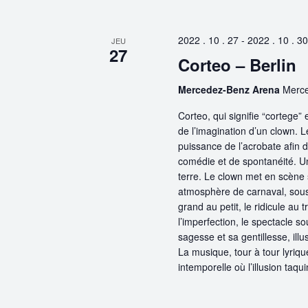
clé.
Évènements
2022 . 10 . 27
-
2022 . 10 . 30
JEU
27
Corteo – Berlin
Mercedez-Benz Arena
Merce
Corteo, qui signifie “cortege”
de l’imagination d’un clown. Le
puissance de l’acrobate afin d
comédie et de spontanéité. Un
terre. Le clown met en scène 
atmosphère de carnaval, sous l
grand au petit, le ridicule au
l’imperfection, le spectacle so
sagesse et sa gentillesse, ill
La musique, tour à tour lyriqu
intemporelle où l’illusion taqui