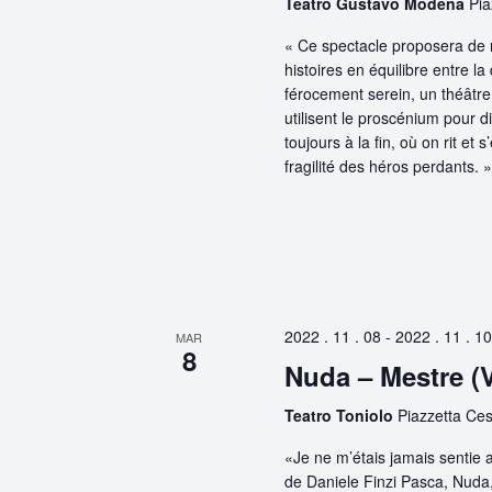
Teatro Gustavo Modena
Pi
« Ce spectacle proposera de 
histoires en équilibre entre l
férocement serein, un théâtre
utilisent le proscénium pour dia
toujours à la fin, où on rit et
fragilité des héros perdants. 
2022 . 11 . 08
-
2022 . 11 . 10
MAR
8
Nuda – Mestre (
Teatro Toniolo
Piazzetta Cesa
«Je ne m’étais jamais sentie
de Daniele Finzi Pasca, Nuda,