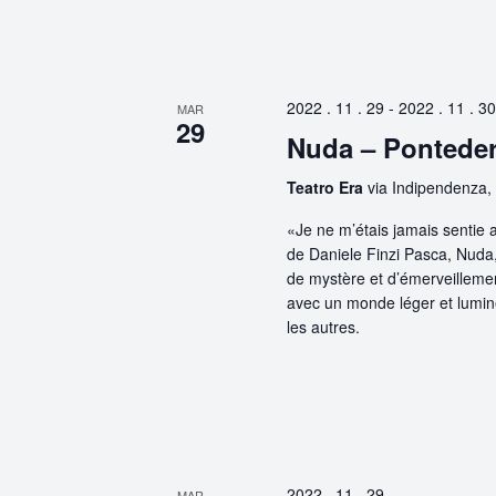
2022 . 11 . 29
-
2022 . 11 . 30
MAR
29
Nuda – Pontede
Teatro Era
via Indipendenza,
«Je ne m’étais jamais sentie
de Daniele Finzi Pasca, Nuda,
de mystère et d’émerveillemen
avec un monde léger et lumine
les autres.
2022 . 11 . 29
MAR