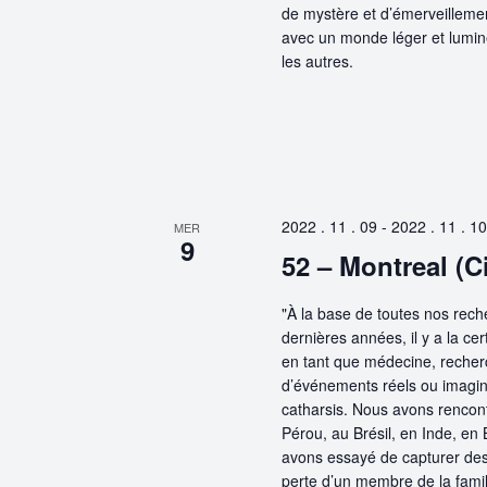
de mystère et d’émerveillemen
avec un monde léger et lumine
les autres.
2022 . 11 . 09
-
2022 . 11 . 10
MER
9
52 – Montreal (C
"À la base de toutes nos rech
dernières années, il y a la cer
en tant que médecine, recherc
d’événements réels ou imaginai
catharsis. Nous avons renco
Pérou, au Brésil, en Inde, en 
avons essayé de capturer des
perte d’un membre de la famil