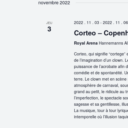
novembre 2022
2022 . 11 . 03
-
2022 . 11 . 06
JEU
3
Corteo – Copen
Royal Arena
Hannemanns Al
Corteo, qui signifie “cortege”
de l’imagination d’un clown. Le
puissance de l’acrobate afin d
comédie et de spontanéité. Un
terre. Le clown met en scène 
atmosphère de carnaval, sous l
grand au petit, le ridicule au
l’imperfection, le spectacle so
sagesse et sa gentillesse, ill
La musique, tour à tour lyriqu
intemporelle où l’illusion taqui