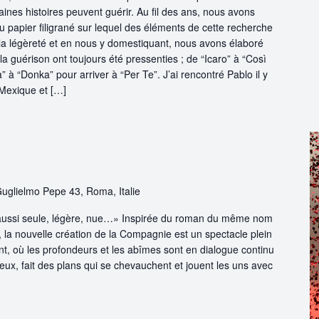
ines histoires peuvent guérir. Au fil des ans, nous avons
u papier filigrané sur lequel des éléments de cette recherche
t la légèreté et en nous y domestiquant, nous avons élaboré
 la guérison ont toujours été pressenties ; de “Icaro” à “Così
ia” à “Donka” pour arriver à “Per Te”. J’ai rencontré Pablo il y
Mexique et […]
Guglielmo Pepe 43, Roma, Italie
 aussi seule, légère, nue…» Inspirée du roman du même nom
 la nouvelle création de la Compagnie est un spectacle plein
t, où les profondeurs et les abîmes sont en dialogue continu
ux, fait des plans qui se chevauchent et jouent les uns avec